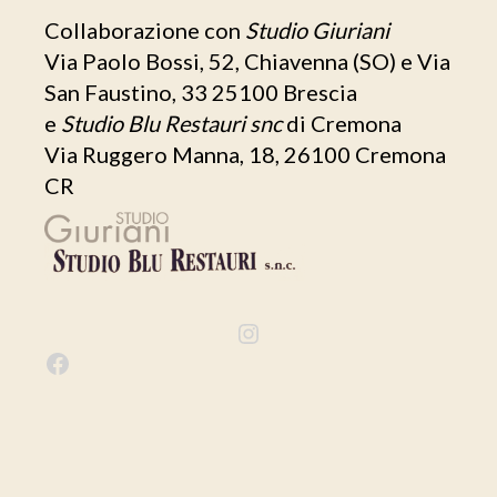
Collaborazione con
Studio Giuriani
Via Paolo Bossi, 52, Chiavenna (SO) e Via
San Faustino, 33 25100 Brescia
e
Studio Blu Restauri snc
di Cremona
Via Ruggero Manna, 18, 26100 Cremona
CR
I
n
F
s
a
t
c
a
e
g
b