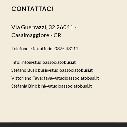
r
o
CONTATTACI
a
o
m
k
Via Guerrazzi, 32 26041 -
Casalmaggiore - CR
Telefono e fax ufficio
: 0375 43111
Info
: info@studioassociatobusi.it
Stefano Busi
: busi@studioassociatobusi.it
Vittoriano Fava
: fava@studioassociatobusi.it
Stefania Bini
: bini@studioassociatobusi.it