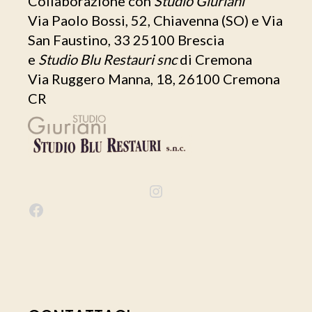
Collaborazione con
Studio Giuriani
Via Paolo Bossi, 52, Chiavenna (SO) e Via
San Faustino, 33 25100 Brescia
e
Studio Blu Restauri snc
di Cremona
Via Ruggero Manna, 18, 26100 Cremona
CR
I
n
F
s
a
t
c
a
e
g
b
r
o