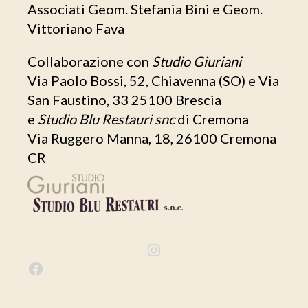
Associati Geom. Stefania Bini e Geom.
Vittoriano Fava
Collaborazione con
Studio Giuriani
Via Paolo Bossi, 52, Chiavenna (SO) e Via
San Faustino, 33 25100 Brescia
e
Studio Blu Restauri snc
di Cremona
Via Ruggero Manna, 18, 26100 Cremona
CR
I
n
F
s
a
t